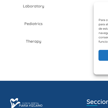
Laboratory
Para o
Pediatrics
para a
de est
navega
consen
Therapy
funcio
Seccio