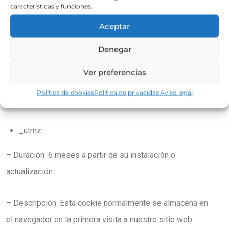
– Descripción: Almacena información sobre la actividad de
características y funciones.
la visita a nuestro sitio web y principalmente la duración
Aceptar
de ésta.
Denegar
– Tipo: Tercero
Ver preferencias
Política de cookies
Política de privacidad
Aviso legal
– Finalidad: Analítica
_utmz
– Duración: 6 meses a partir de su instalación o
actualización.
– Descripción: Esta cookie normalmente se almacena en
el navegador en la primera visita a nuestro sitio web.