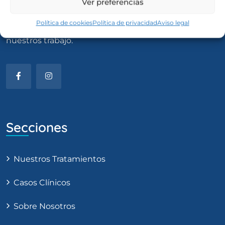
Ver preferencias
Política de cookies
Política de privacidad
Aviso legal
25 años al servicio de nuestros pacientes avalan
nuestros trabajo.
Secciones
Nuestros Tratamientos
Casos Clínicos
Sobre Nosotros