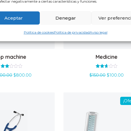
fectar negativamente a ciertas características y funciones.
Aceptar
Denegar
Ver preferenc
Política de cookies
Política de privacidad
Aviso legal
p machine
Medicine
Valorado
Valorado
000.00
$
800.00
$
150.00
$
100.00
con
con
2.00
2.66
de 5
de 5
¡Ofe