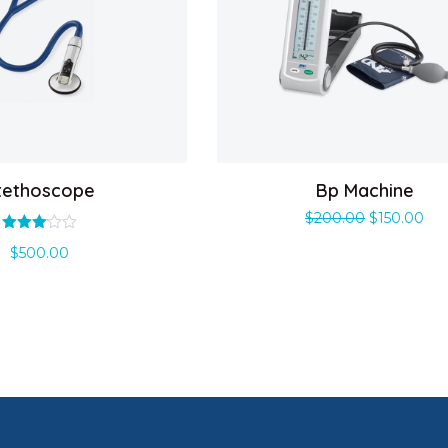
tethoscope
Bp Machine
$
200.00
$
150.00
Valorado
$
500.00
con
3.07
de 5