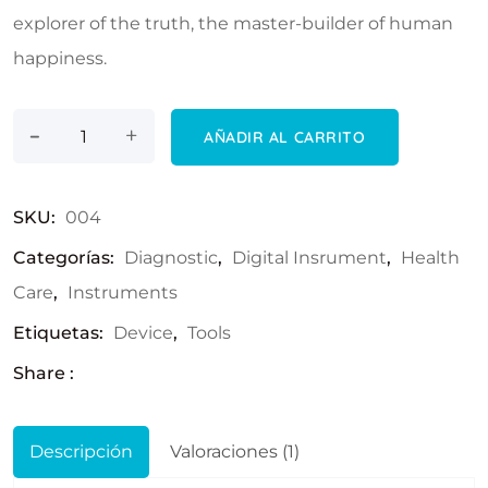
explorer of the truth, the master-builder of human
happiness.
-
Bp machine cantidad
+
AÑADIR AL CARRITO
SKU:
004
Categorías:
Diagnostic
,
Digital Insrument
,
Health
Care
,
Instruments
Etiquetas:
Device
,
Tools
Share :
Descripción
Valoraciones (1)