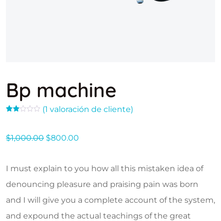
Bp machine
(
1
valoración de cliente)
Valorado
1
con
2.00
El precio original era: $1,000.00.
El precio actual es: $800.00.
$
1,000.00
$
800.00
de 5
en
base
a
valoración
I must explain to you how all this mistaken idea of
de
un
cliente
denouncing pleasure and praising pain was born
and I will give you a complete account of the system,
and expound the actual teachings of the great