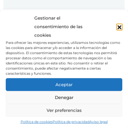
AÑADIR AL CARRITO
Gestionar el
consentimiento de las
Non Contact Thermometer
cookies
Para ofrecer las mejores experiencias, utilizamos tecnologías como
Valorado
las cookies para almacenar y/o acceder a la información del
$
250.00
con
dispositivo. El consentimiento de estas tecnologías nos permitirá
1.00
procesar datos como el comportamiento de navegación o las
de
identificaciones únicas en este sitio. No consentir o retirar el
5
consentimiento, puede afectar negativamente a ciertas
características y funciones.
¡Oferta!
Aceptar
Denegar
Ver preferencias
Política de cookies
Política de privacidad
Aviso legal