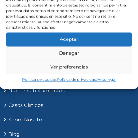
dispositivo. El consentimiento de estas tecnologías nos permitirá
25 años al servicio de nuestros pacientes avalan
procesar datos como el comportamiento de navegación o las
identificaciones únicas en este sitio. No consentir o retirar el
nuestros trabajo.
consentimiento, puede afectar negativamente a ciertas
características y funciones.
Aceptar
Denegar
Ver preferencias
Secciones
Política de cookies
Política de privacidad
Aviso legal
Nuestros Tratamientos
Casos Clínicos
Sobre Nosotros
Blog