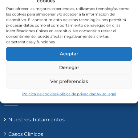
cookies
Para ofrecer las mejores experiencias, utilizamos tecnologías como
las cookies para almacenar y/o acceder a la información del
dispositivo. El consentimiento de estas tecnologías nos permitirá
procesar datos como el comportamiento de navegación o las
identificaciones únicas en este sitio. No consentir o retirar el
consentimiento, puede afectar negativamente a ciertas
25 años al servicio de nuestros pacientes avalan
características y funciones.
nuestros trabajo.
Aceptar
Denegar
Ver preferencias
Política de cookies
Política de privacidad
Aviso legal
Secciones
Nuestros Tratamientos
Casos Clínicos