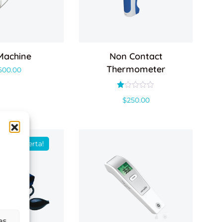
Machine
Non Contact
Thermometer
600.00
Valorado
$
250.00
con
1.00
de
5
¡Oferta!
as