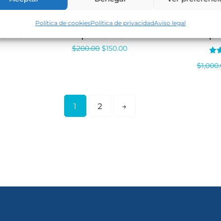
Política de cookies
Política de privacidad
Aviso legal
achine
Bp Machine
Bp 
$
200.00
$
150.00
Val
$
1,000
co
2.0
de 
1
2
→