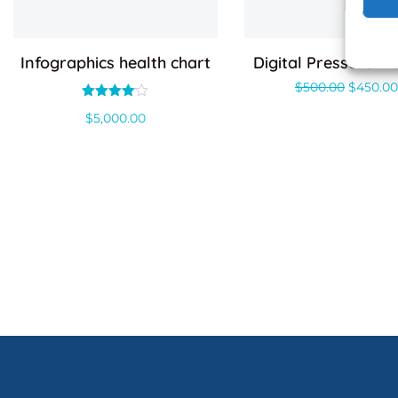
Infographics health chart
Digital Pressure M
$
500.00
$
450.00
Valorado
$
5,000.00
con
4.00
de 5