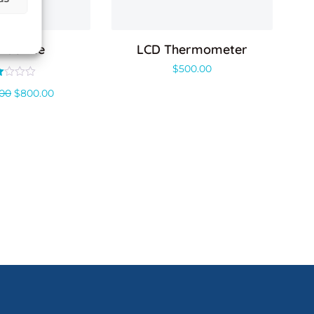
machine
LCD Thermometer
$
500.00
orado
.00
$
800.00
n
0
5