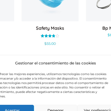
Safety Masks
Bp 
$
Valorado
$
55.00
con
3.75
de 5
Gestionar el consentimiento de las cookies
ta!
¡Oferta!
frecer las mejores experiencias, utilizamos tecnologías como las cookies
lmacenar y/o acceder a la información del dispositivo. El consentimiento
as tecnologías nos permitirá procesar datos como el comportamiento de
ción o las identificaciones únicas en este sitio. No consentir o retirar el
timiento, puede afectar negativamente a ciertas características y
nes.
Aceptar
Denegar
Ver preferenci