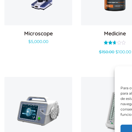
Microscope
Medicine
$
5,000.00
Valorado
$
150.00
$
100.00
con
2.66
de 5
¡Ofer
Para o
para a
de est
navega
consen
funcio