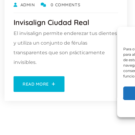
ADMIN
0 COMMENTS
Invisalign Ciudad Real
El invisalign permite enderezar tus dientes
y utiliza un conjunto de férulas
Para o
transparentes que son prácticamente
para a
de est
invisibles.
navega
consen
funcio
READ MORE