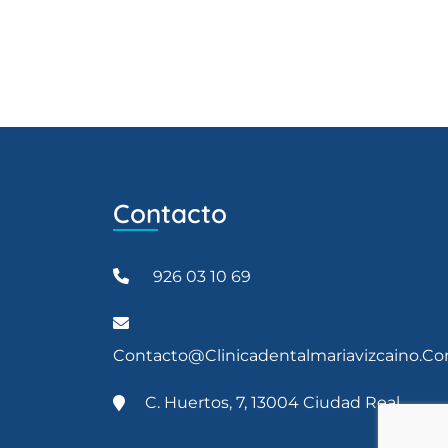
Contacto
926 03 10 69
Contacto@clinicadentalmariavizcaino.c
C. Huertos, 7, 13004 Ciudad Real